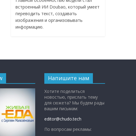
Главной особенностью модели стал
встроенный ИИ Doubao, который умеет
переводить текст, создавать
изображения и организовывать
информацию.
w
Напишите нам
Хотите поделиться
новостью, прислать тему
для сюжета? Мы будем рады
вашим письмам:
editor@chudo.tech
По вопросам рекламы: