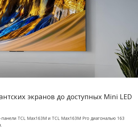
антских экранов до доступных Mini LED
D-панели TCL Max163M и TCL Max163M Pro диагональю 163
.