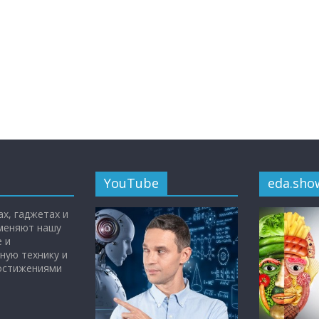
YouTube
eda.sho
х, гаджетах и
 меняют нашу
 и
ную технику и
достижениями