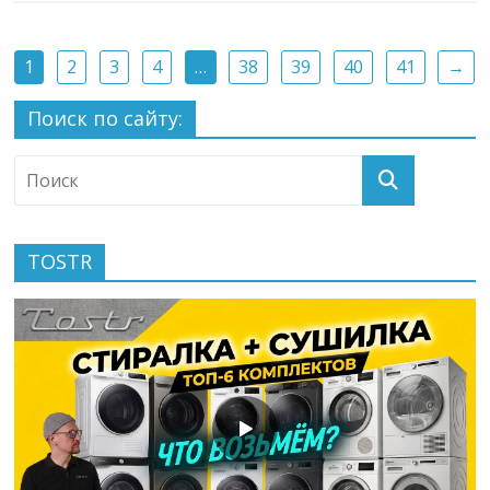
1
2
3
4
…
38
39
40
41
→
Поиск по сайту:
TOSTR