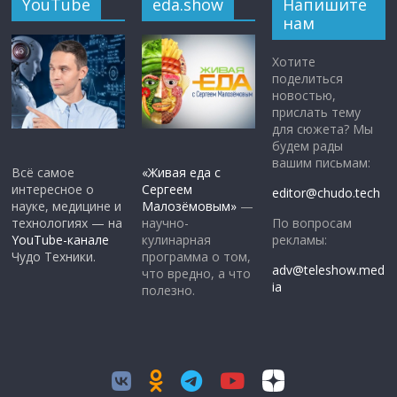
YouTube
eda.show
Напишите
нам
Хотите
поделиться
новостью,
прислать тему
для сюжета? Мы
будем рады
вашим письмам:
Всё самое
«Живая еда с
интересное о
Сергеем
editor@chudo.tech
науке, медицине и
Малозёмовым»
—
По вопросам
технологиях — на
научно-
рекламы:
YouTube-канале
кулинарная
Чудо Техники.
программа о том,
adv@teleshow.med
что вредно, а что
ia
полезно.