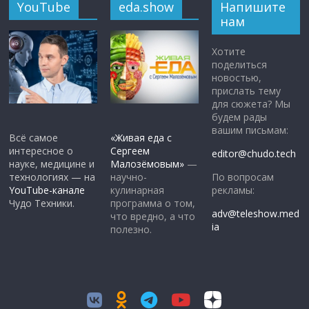
YouTube
eda.show
Напишите
нам
Хотите
поделиться
новостью,
прислать тему
для сюжета? Мы
будем рады
вашим письмам:
Всё самое
«Живая еда с
интересное о
Сергеем
editor@chudo.tech
науке, медицине и
Малозёмовым»
—
По вопросам
технологиях — на
научно-
рекламы:
YouTube-канале
кулинарная
Чудо Техники.
программа о том,
adv@teleshow.med
что вредно, а что
ia
полезно.