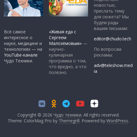
новостью,
прислать тему
для сюжета? Мы
будем рады
вашим письмам:
Всё самое
«Живая еда с
интересное о
Сергеем
editor@chudo.tech
науке, медицине и
Малозёмовым»
—
По вопросам
технологиях — на
научно-
рекламы:
YouTube-канале
кулинарная
Чудо Техники.
программа о том,
adv@teleshow.med
что вредно, а что
ia
полезно.
Copyright © 2026
Чудо техники
. All rights reserved.
Theme: ColorMag Pro by
Themegrill
. Powered by
WordPress
.