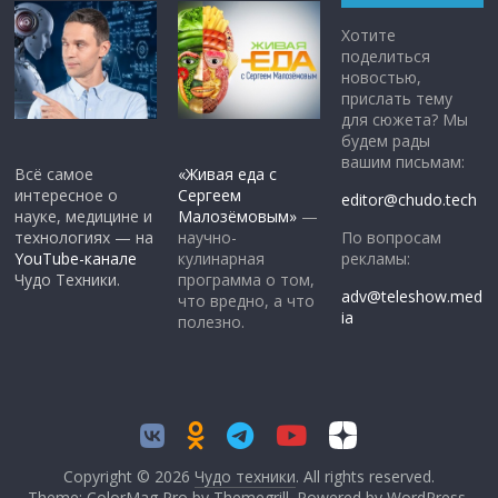
Хотите
поделиться
новостью,
прислать тему
для сюжета? Мы
будем рады
вашим письмам:
Всё самое
«Живая еда с
интересное о
Сергеем
editor@chudo.tech
науке, медицине и
Малозёмовым»
—
По вопросам
технологиях — на
научно-
рекламы:
YouTube-канале
кулинарная
Чудо Техники.
программа о том,
adv@teleshow.med
что вредно, а что
ia
полезно.
Copyright © 2026
Чудо техники
. All rights reserved.
Theme: ColorMag Pro by
Themegrill
. Powered by
WordPress
.