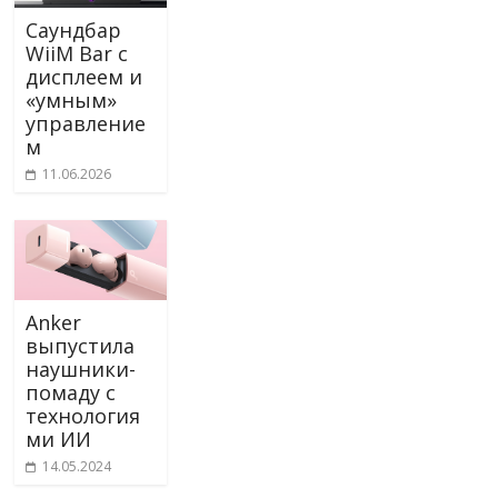
Саундбар
WiiM Bar с
дисплеем и
«умным»
управление
м
11.06.2026
Anker
выпустила
наушники-
помаду с
технология
ми ИИ
14.05.2024