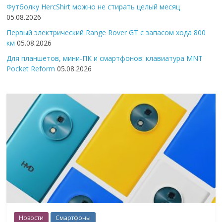
Футболку HercShirt можно не стирать целый месяц
05.08.2026
Первый электрический Range Rover GT с запасом хода 800
км
05.08.2026
Для планшетов, мини-ПК и смартфонов: клавиатура MNT
Pocket Reform
05.08.2026
Новости
Смартфоны