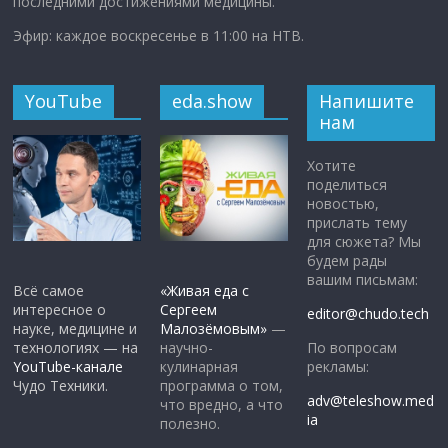
последними достижениями медицины.
Эфир: каждое воскресенье в 11:00 на НТВ.
YouTube
eda.show
Напишите
нам
Хотите
поделиться
новостью,
прислать тему
для сюжета? Мы
будем рады
вашим письмам:
Всё самое
«Живая еда с
интересное о
Сергеем
editor@chudo.tech
науке, медицине и
Малозёмовым»
—
По вопросам
технологиях — на
научно-
рекламы:
YouTube-канале
кулинарная
Чудо Техники.
программа о том,
adv@teleshow.med
что вредно, а что
ia
полезно.