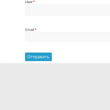
Имя:
*
Email:
*
О проекте
Мы рассказываем о новейших научных разработка
технологиях, которые способны поменять и уже