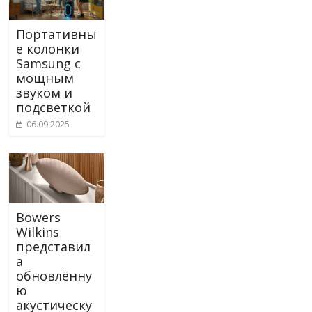
Портативны
е колонки
Samsung с
мощным
звуком и
подсветкой
06.09.2025
Bowers
Wilkins
представил
а
обновлённу
ю
акустическу