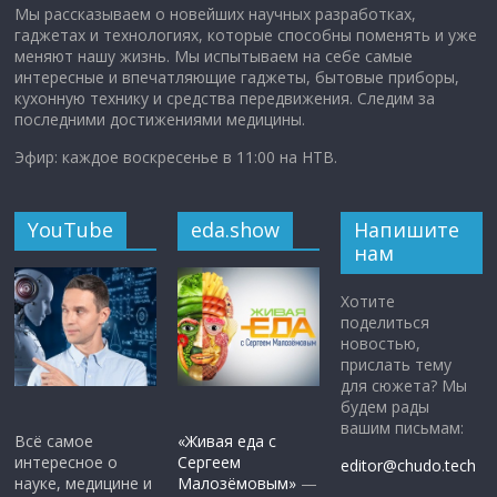
Мы рассказываем о новейших научных разработках,
гаджетах и технологиях, которые способны поменять и уже
меняют нашу жизнь. Мы испытываем на себе самые
интересные и впечатляющие гаджеты, бытовые приборы,
кухонную технику и средства передвижения. Следим за
последними достижениями медицины.
Эфир: каждое воскресенье в 11:00 на НТВ.
YouTube
eda.show
Напишите
нам
Хотите
поделиться
новостью,
прислать тему
для сюжета? Мы
будем рады
вашим письмам:
Всё самое
«Живая еда с
интересное о
Сергеем
editor@chudo.tech
науке, медицине и
Малозёмовым»
—