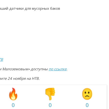
вший датчики для мусорных баков
ТВ
еем Малоземовым» доступны
по ссылке
.
те 24 ноября на НТВ.
0
0
0