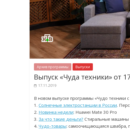
Архив программы
Выпуски
Выпуск «Чуда техники» от 1
17.11.2019
В новом выпуске программы «Чудо техники 
1.
Солнечные электростанции в России
. Пер
2.
Новинка недели
: Huawei Mate 30 Pro
3.
За что такие деньги?
Стиральные машины
4.
Чудо-товары
: самоочищающаяся швабра, п