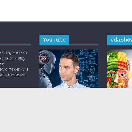
YouTube
eda.sho
х, гаджетах и
 меняют нашу
 и
ную технику и
достижениями
Всё самое интересное о
«Живая еда 
науке, медицине и
Малозёмов
технологиях — на
YouTube-
кулинарная
канале
Чудо Техники.
том, что вр