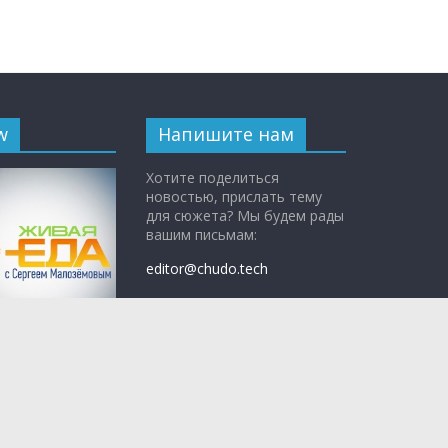
w
Напишите нам
Хотите поделиться
новостью, прислать тему
для сюжета? Мы будем рады
вашим письмам:
editor@chudo.tech
По вопросам рекламы:
adv@teleshow.media
с Сергеем
ым»
— научно-
 программа о
едно, а что