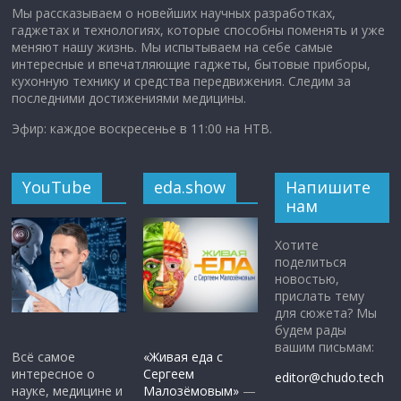
Мы рассказываем о новейших научных разработках,
гаджетах и технологиях, которые способны поменять и уже
меняют нашу жизнь. Мы испытываем на себе самые
интересные и впечатляющие гаджеты, бытовые приборы,
кухонную технику и средства передвижения. Следим за
последними достижениями медицины.
Эфир: каждое воскресенье в 11:00 на НТВ.
YouTube
eda.show
Напишите
нам
Хотите
поделиться
новостью,
прислать тему
для сюжета? Мы
будем рады
вашим письмам:
Всё самое
«Живая еда с
интересное о
Сергеем
editor@chudo.tech
науке, медицине и
Малозёмовым»
—