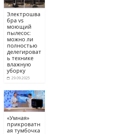
Электрошва
бра vs
моющий
пылесос:
можно ли
полностью
делегироват
ь технике
влажную
уборку
29.09.2025
«Умная»
прикроватн
ая тумбочка