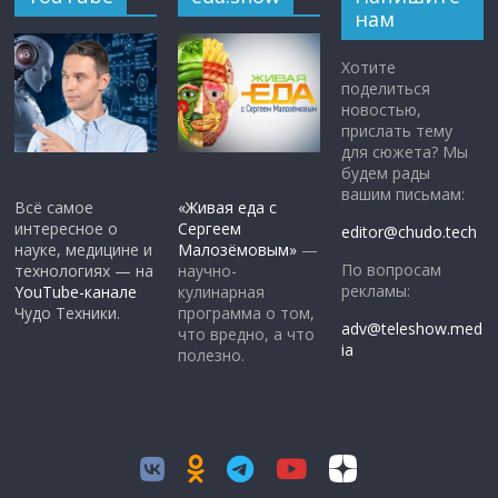
нам
Хотите
поделиться
новостью,
прислать тему
для сюжета? Мы
будем рады
вашим письмам:
Всё самое
«Живая еда с
интересное о
Сергеем
editor@chudo.tech
науке, медицине и
Малозёмовым»
—
По вопросам
технологиях — на
научно-
рекламы:
YouTube-канале
кулинарная
Чудо Техники.
программа о том,
adv@teleshow.med
что вредно, а что
ia
полезно.