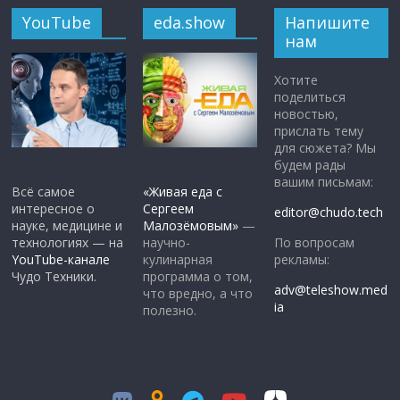
YouTube
eda.show
Напишите
нам
Хотите
поделиться
новостью,
прислать тему
для сюжета? Мы
будем рады
вашим письмам:
Всё самое
«Живая еда с
интересное о
Сергеем
editor@chudo.tech
науке, медицине и
Малозёмовым»
—
По вопросам
технологиях — на
научно-
рекламы:
YouTube-канале
кулинарная
Чудо Техники.
программа о том,
adv@teleshow.med
что вредно, а что
ia
полезно.